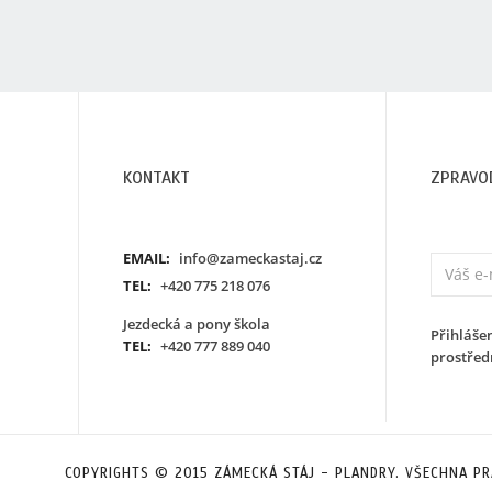
KONTAKT
ZPRAVO
EMAIL:
info@zameckastaj.cz
TEL:
+420 775 218 076
y
Jezdecká a pony škola
Přihláše
TEL:
+420 777 889 040
prostřed
COPYRIGHTS © 2015 ZÁMECKÁ STÁJ - PLANDRY. VŠECHNA PR