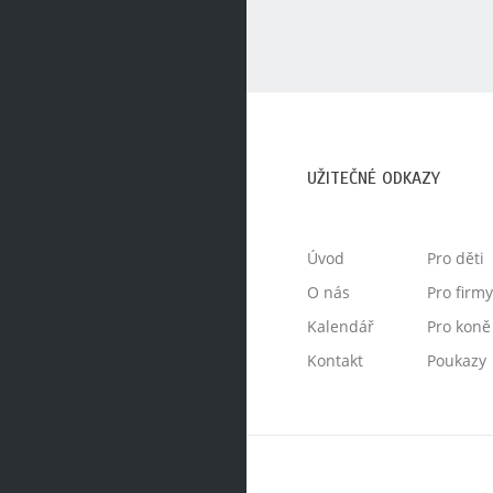
UŽITEČNÉ ODKAZY
Úvod
Pro děti
O nás
Pro firm
Kalendář
Pro koně
Kontakt
Poukazy