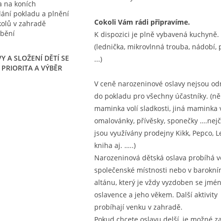
a na koních
ání pokladu a plnění
Cokoli Vám rádi připravíme.
kolů v zahradě
ábění
K dispozici je plně vybavená kuchyně.
(lednička, mikrovlnná trouba, nádobí, 
 A SLOŽENÍ DĚTÍ SE
...)
PRIORITA A VÝBĚR
V ceně narozeninové oslavy nejsou o
do pokladu pro všechny účastníky. (ně
maminka volí sladkosti, jiná maminka v
omalovánky, přívěsky, sponečky ….nejč
jsou využívány prodejny Kikk, Pepco, 
kniha aj. …..)
Narozeninová dětská oslava probíhá v
společenské místnosti nebo v barokn
altánu, který je vždy vyzdoben se jm
oslavence a jeho věkem. Další aktivity
probíhají venku v zahradě.
Pokud chcete oslavu delší, je možné z