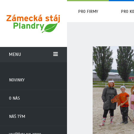
PRO FIRMY
PRO K
MENU
NOVINKY
O NÁS
NÁŠ TÝM