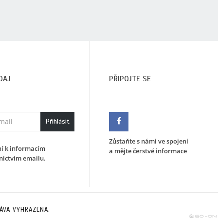
DAJ
PŘIPOJTE SE
Přihlásit
Zůstaňte s námi ve spojení
ní k informacím
a mějte čerstvé informace
nictvím emailu.
ÁVA VYHRAZENA.