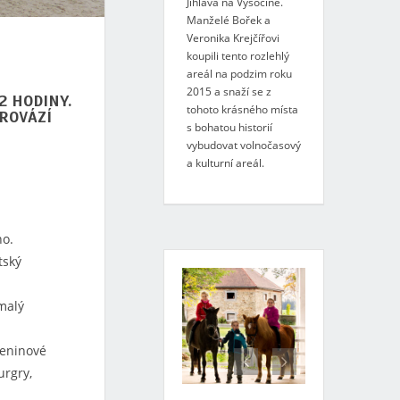
Jihlava na Vysočině.
Manželé Bořek a
Veronika Krejčířovi
koupili tento rozlehlý
areál na podzim roku
2015 a snaží se z
2 HODINY.
tohoto krásného místa
PROVÁZÍ
s bohatou historií
vybudovat volnočasový
a kulturní areál.
ho.
tský
malý
zeninové
urgry,