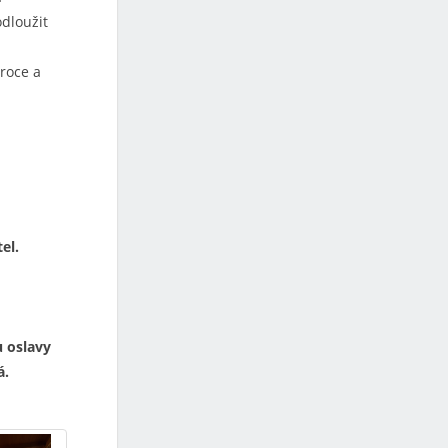
odloužit
roce a
el.
u oslavy
á.