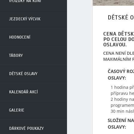
VYJÍŽĎKY NA KONI
DĚTSKÉ O
JEZDECKÝ VÝCVIK
CENA DĚTSK
HODNOCENÍ
PO CELOU D
OSLAVOU.
CENA NENÍ DL
TÁBORY
MAXIMÁLNÍM P
ČASOVÝ RO
DĚTSKÉ OSLAVY
OSLAVY:
1 hodina p
KALENDÁŘ AKCÍ
přípravu he
2 hodiny na
programem 
GALERIE
30 min násl
SLOŽENÍ N
OSLAVY:
DÁRKOVÉ POUKAZY