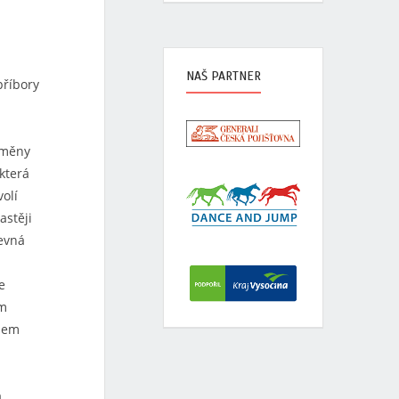
NAŠ PARTNER
příbory
dměny
která
olí
astěji
Levná
e
ím
énem
a