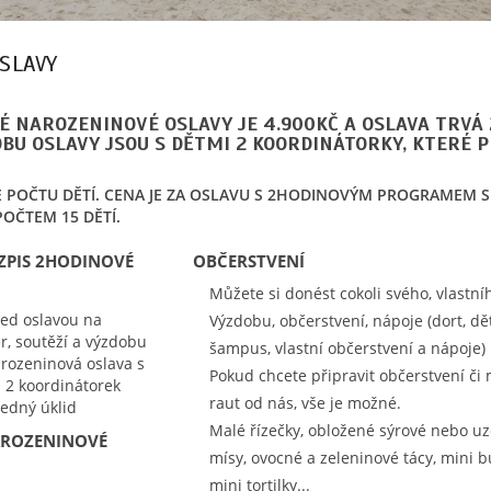
SLAVY
É NAROZENINOVÉ OSLAVY JE 4.900KČ A OSLAVA TRVÁ 
OBU OSLAVY JSOU S DĚTMI 2 KOORDINÁTORKY, KTERÉ 
E POČTU DĚTÍ. CENA JE ZA OSLAVU S 2HODINOVÝM PROGRAMEM S
OČTEM 15 DĚTÍ.
ZPIS 2HODINOVÉ
OBČERSTVENÍ
Můžete si donést cokoli svého, vlastní
řed oslavou na
Výzdobu, občerstvení, nápoje (dort, dě
r, soutěží a výzdobu
šampus, vlastní občerstvení a nápoje)
rozeninová oslava s
Pokud chcete připravit občerstvení či 
2 koordinátorek
raut od nás, vše je možné.
edný úklid
Malé řízečky, obložené sýrové nebo u
AROZENINOVÉ
mísy, ovocné a zeleninové tácy, mini b
mini tortilky...