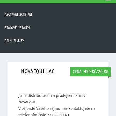
PASTEVNÍ USTÁJENÍ
STÁJOVÉ USTÁJENÍ
DALŠÍ SLUŽBY
NOVAEQUI LAC
CENA: 450 KČ/20 KG
Jsme distributorem a prodejcem krmiv
NovaEqui.
V případě Vašeho zájmu nás kontaktujete na
telefonním čísle 777 88 90 40