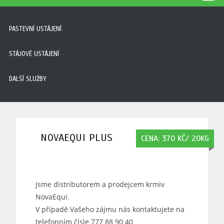
PASTEVNÍ USTÁJENÍ
STÁJOVÉ USTÁJENÍ
DALŠÍ SLUŽBY
NOVAEQUI PLUS
CENA: 370 KČ/ 20KG
Jsme distributorem a prodejcem krmiv
NovaEqui.
V případě Vašeho zájmu nás kontaktujete na
telefonním čísle 777 88 90 40